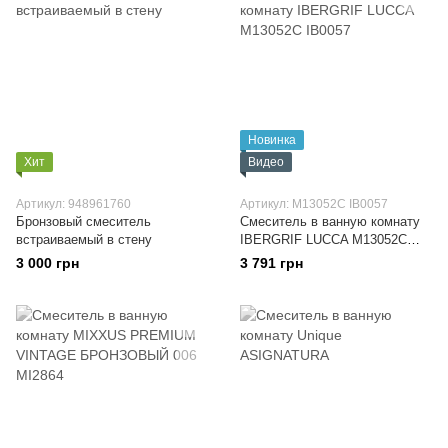
Новинка
Хит
Видео
Артикул: 948961760
Артикул: M13052C IB0057
Бронзовый смеситель
Смеситель в ванную комнату
встраиваемый в стену
IBERGRIF LUCCA M13052C
IB0057
3 000 грн
3 791 грн