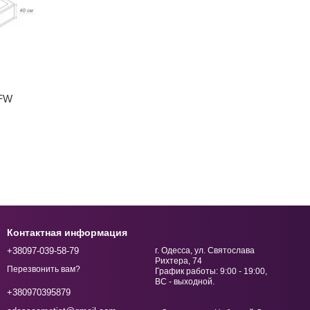
0FW
Контактная информация
+38097-039-58-79
г. Одесса, ул. Святослава
Рихтера, 74
Перезвонить вам?
График работы: 9:00 - 19:00,
ВС - выходной.
+380970395879