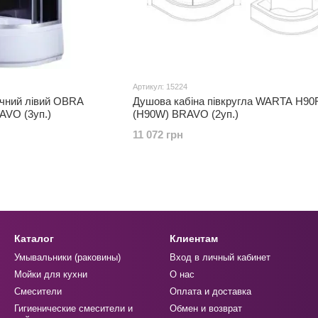
Артикул: 15224
чний лівий OBRA
Душова кабіна півкругла WARTA H9
VO (3уп.)
(H90W) BRAVO (2уп.)
11 072 грн
Каталог
Клиентам
Умывальники (раковины)
Вход в личный кабинет
Мойки для кухни
О нас
Смесители
Оплата и доставка
Гигиенические смесители и
Обмен и возврат