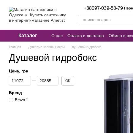
Перейти к основному контенту
+38097-039-58-79
Пере
Каталог
О нас
Оплата и доставка
Обмен и воз
Пользовательское соглашение
Отзыв
Главная
Душевые кабины Боксы
Душевой гидробокс
Душевой гидробокс
Цена, грн
От Цена, грн
До Цена, грн
OK
Бренд
Bravo
2