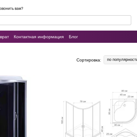
звонить вам?
врат
Контактная информация
Блог
ы о магазине
Умывальник (раковина)
по популярност
Сортировка: