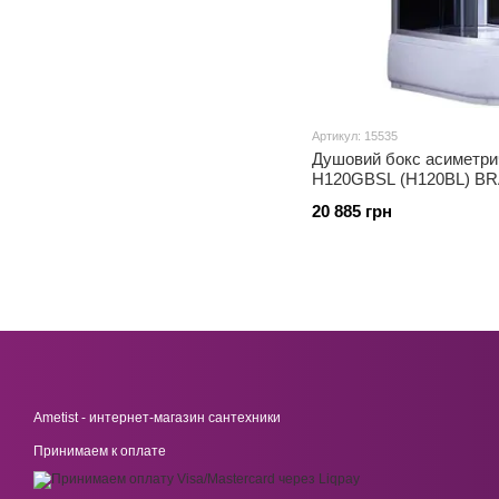
Артикул: 15535
Душовий бокс асиметри
H120GBSL (H120BL) BRA
20 885 грн
Ametist - интернет-магазин сантехники
Принимаем к оплате