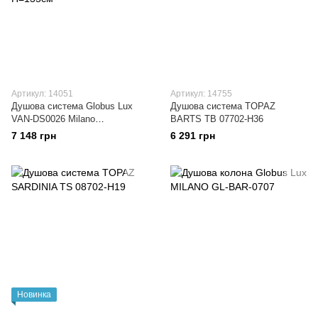
Артикул: 14051
Артикул: 14755
Душова система Globus Lux
Душова система TOPAZ
VAN-DS0026 Milano
BARTS TB 07702-H36
Лійка.Тропік30*30см нерж з
7 148 грн
6 291 грн
виливом латунь-Штанга
H=135см
Новинка