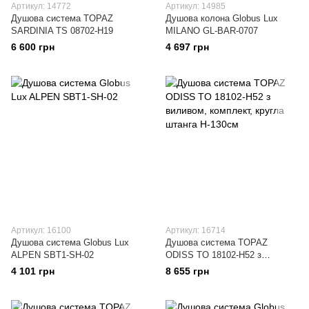
Артикул: 14772
Артикул: 14985
Душова система TOPAZ
Душова колона Globus Lux
SARDINIA TS 08702-H19
MILANO GL-BAR-0707
6 600 грн
4 697 грн
Артикул: 16100
Артикул: 16714
Душова система Globus Lux
Душова система TOPAZ
ALPEN SBT1-SH-02
ODISS TO 18102-H52 з
виливом, комплект, кругла
4 101 грн
8 655 грн
штанга Н-130см