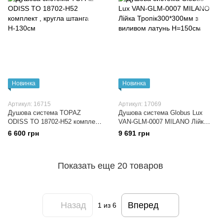
Новинка
Новинка
Артикул: 16715
Артикул: 17069
Душова система TOPAZ
Душова система Globus Lux
ODISS TO 18702-H52 комплект
VAN-GLM-0007 MILANO Лійка
, кругла штанга Н-130см
Тропік300*300мм з виливом
6 600 грн
9 691 грн
латунь H=150см
Показать еще 20 товаров
Назад
Вперед
1
из 6