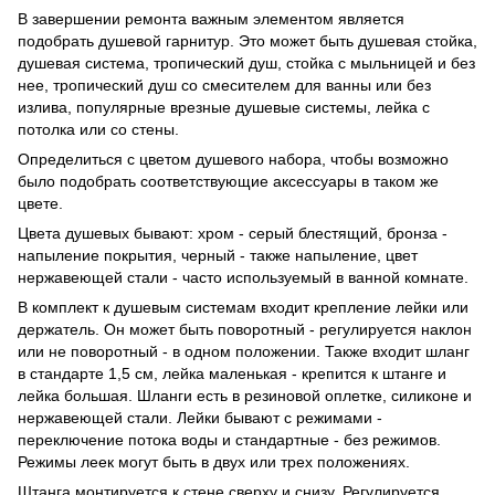
В завершении ремонта важным элементом является
подобрать душевой гарнитур. Это может быть душевая стойка,
душевая система, тропический душ, стойка с мыльницей и без
нее, тропический душ со смесителем для ванны или без
излива, популярные врезные душевые системы, лейка с
потолка или со стены.
Определиться с цветом душевого набора, чтобы возможно
было подобрать соответствующие аксессуары в таком же
цвете.
Цвета душевых бывают: хром - серый блестящий, бронза -
напыление покрытия, черный - также напыление, цвет
нержавеющей стали - часто используемый в ванной комнате.
В комплект к душевым системам входит крепление лейки или
держатель. Он может быть поворотный - регулируется наклон
или не поворотный - в одном положении. Также входит шланг
в стандарте 1,5 см, лейка маленькая - крепится к штанге и
лейка большая. Шланги есть в резиновой оплетке, силиконе и
нержавеющей стали. Лейки бывают с режимами -
переключение потока воды и стандартные - без режимов.
Режимы леек могут быть в двух или трех положениях.
Штанга монтируется к стене сверху и снизу. Регулируется