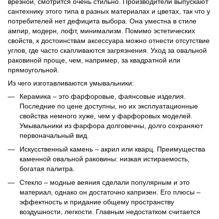
врезной, смотрится очень стильно. Производители выпускают
сантехнику этого типа в разных материалах и цветах, так что у
потребителей нет дефицита выбора. Она уместна в стиле
ампир, модерн, лофт, минимализм. Помимо эстетических
свойств, к достоинствам аксессуара можно отнести отсутствие
углов, где часто скапливаются загрязнения. Уход за овальной
раковиной проще, чем, например, за квадратной или
прямоугольной.
Из чего изготавливаются умывальники:
Керамика – это фарфоровые, фаянсовые изделия.
Последние по цене доступны, но их эксплуатационные
свойства немного хуже, чем у фарфоровых моделей.
Умывальники из фарфора долговечны, долго сохраняют
первоначальный вид.
Искусственный камень – акрил или кварц. Преимущества
каменной овальной раковины: низкая истираемость,
богатая палитра.
Стекло – модные веяния сделали популярным и это
материал, однако он достаточно капризен. Его плюсы –
эффектность и придание общему пространству
воздушности, легкости. Главным недостатком считается