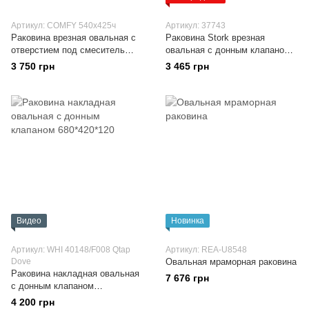
Артикул: COMFY 540х425ч
Артикул: 37743
Раковина врезная овальная с
Раковина Stork врезная
отверстием под смеситель
овальная с донным клапаном
Adamant COMFY 540 х 425ч
585x395x195 мм White Qtap
3 750 грн
3 465 грн
Видео
Новинка
Артикул: WHI 40148/F008 Qtap
Артикул: REA-U8548
Dove
Овальная мраморная раковина
Раковина накладная овальная
7 676 грн
с донным клапаном
680*420*120
4 200 грн