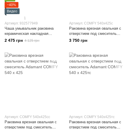
−40%
Видео
1
Артикул: 932577949
Артикул: COMFY 540х425с
Чаша умывальник раковина
Раковина врезная овальная с
керамическая накладная
отверстием под смеситель
Овальная мрамор Yellow
Adamant COMFY 540 x 425
2 475 грн
3 750 грн
4 125 грн
Артикул: COMFY 540х425сс
Артикул: COMFY 540х425тс
Раковина врезная овальная с
Раковина врезная овальная с
отверстием под смеситель
отверстием под смеситель