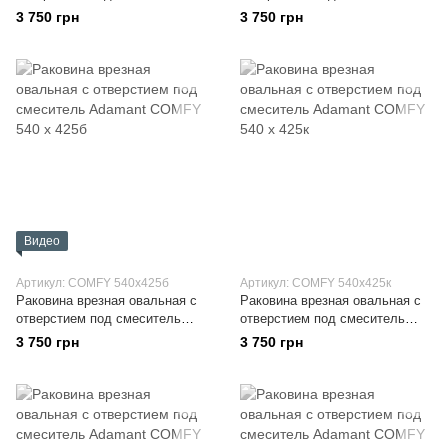
Adamant COMFY 540 х 425
Adamant COMFY 540 х 425тс
3 750 грн
3 750 грн
Видео
Артикул: COMFY 540х425б
Артикул: COMFY 540х425к
Раковина врезная овальная с
Раковина врезная овальная с
отверстием под смеситель
отверстием под смеситель
Adamant COMFY 540 х 425б
Adamant COMFY 540 х 425к
3 750 грн
3 750 грн