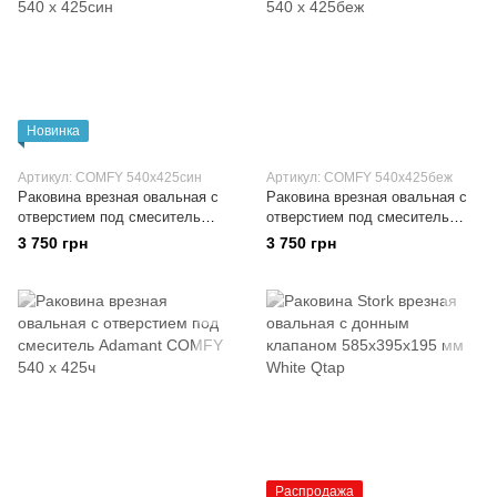
Новинка
Артикул: COMFY 540х425син
Артикул: COMFY 540х425беж
Раковина врезная овальная с
Раковина врезная овальная с
отверстием под смеситель
отверстием под смеситель
Adamant COMFY 540 х 425син
Adamant COMFY 540 х 425беж
3 750 грн
3 750 грн
Распродажа