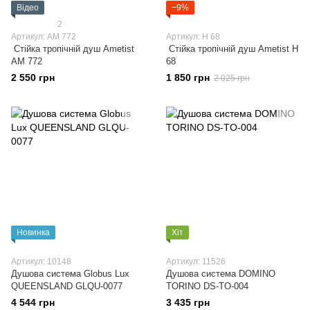
Відео
−9%
2
Артикул: АМ 772
Артикул: H 68
Стійка тропічній душ Ametist
Стійка тропічній душ Ametist H
АМ 772
68
2 550 грн
1 850 грн
2 025 грн
Новинка
Хіт
Артикул: 10148
Артикул: 11526
Душова система Globus Lux
Душова система DOMINO
QUEENSLAND GLQU-0077
TORINO DS-TO-004
4 544 грн
3 435 грн