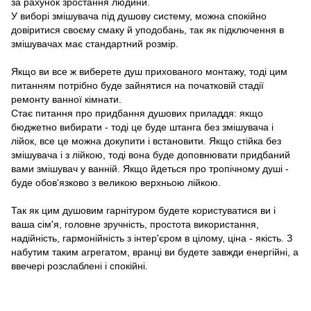
за рахунок зростання людини.
У виборі змішувача під душову систему, можна спокійно
довіритися своєму смаку й уподобань, так як підключення в
змішувачах має стандартний розмір.
Якщо ви все ж виберете душ прихованого монтажу, тоді цим
питанням потрібно буде зайнятися на початковій стадії
ремонту ванної кімнати.
Стає питання про придбання душових приладдя: якщо
бюджетно вибирати - тоді це буде штанга без змішувача і
лійок, все це можна докупити і встановити. Якщо стійка без
змішувача і з лійкою, тоді вона буде доповнювати придбаний
вами змішувач у ванній. Якщо йдеться про тропічному душі -
буде обов'язково з великою верхньою лійкою.
Так як цим душовим гарнітуром будете користуватися ви і
ваша сім'я, головне зручність, простота використання,
надійність, гармонійність з інтер'єром в цілому, ціна - якість. З
набутим таким агрегатом, вранці ви будете завжди енергійні, а
ввечері розслаблені і спокійні.