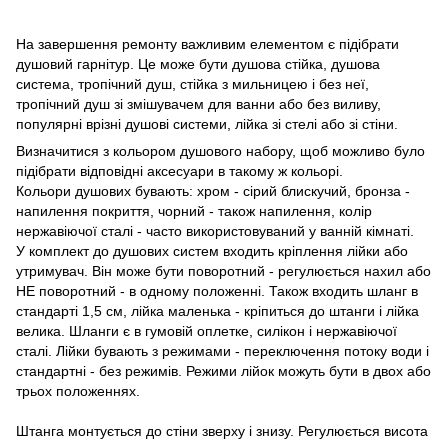
На завершення ремонту важливим елементом є підібрати
душовий гарнітур. Це може бути душова стійка, душова
система, тропічний душ, стійка з мильницею і без неї,
тропічний душ зі змішувачем для ванни або без виливу,
популярні врізні душові системи, лійка зі стелі або зі стіни.
Визначитися з кольором душового набору, щоб можливо було
підібрати відповідні аксесуари в такому ж кольорі.
Кольори душових бувають: хром - сірий блискучий, бронза -
напилення покриття, чорний - також напилення, колір
нержавіючої сталі - часто використовуваний у ванній кімнаті.
У комплект до душових систем входить кріплення лійки або
утримувач. Він може бути поворотний - регулюється нахил або
НЕ поворотний - в одному положенні. Також входить шланг в
стандарті 1,5 см, лійка маленька - кріпиться до штанги і лійка
велика. Шланги є в гумовій оплетке, силікон і нержавіючої
сталі. Лійки бувають з режимами - переключення потоку води і
стандартні - без режимів. Режими лійок можуть бути в двох або
трьох положеннях.
Штанга монтується до стіни зверху і знизу. Регулюється висота