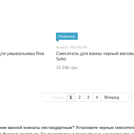
Новинка
Артикул: REA-B0184
для умывальника Rea
Смеситель для ванны черный матовый 
Soho
15 246 грн
Назад
1
2
3
4
Вперед
ие ванной комнаты нестандартным? Установите черные смесители.