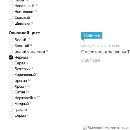
Гайка
Напольный
2
Настенное
11
Скрытый
10
Шпилька
6
Основной цвет
Новинка
Белый
13
Золотой
8
Артикул: TS 08111-H19-BB
Белый с золотом
9
Смеситель для ванны 
Черный
72
8 354 грн
Серая
1
Бежевый
2
Коричневый
1
Бронза
68
Хром
189
Сатин
53
Нержавейка
26
Медный
1
Графит
2
Серый
1