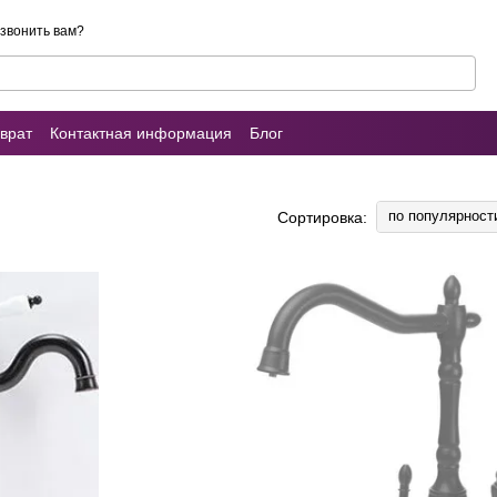
звонить вам?
врат
Контактная информация
Блог
ы о магазине
Умывальник (раковина)
по популярност
Сортировка: