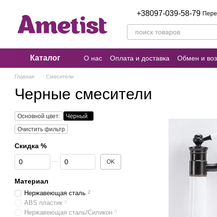
Перейти к основному контенту
+38097-039-58-79
Пере
Каталог
О нас
Оплата и доставка
Обмен и воз
Пользовательское соглашение
Отзыв
Главная
Смесители
Черные смесители
Основной цвет:
Черный
Очистить фильтр
Скидка %
От Скидка %
До Скидка %
OK
Материал
Нержавеющая сталь
2
ABS пластик
0
Нержавеющая сталь/Силикон
0