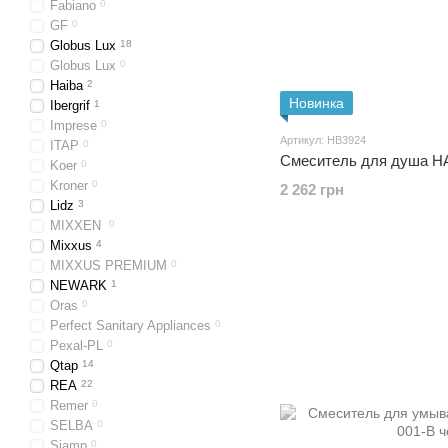
Fabiano
0
GF
0
Globus Lux
18
Globus Lux
0
Haiba
2
Новинка
Ibergrif
1
Imprese
0
Артикул: HB3924
ITAP
0
Смеситель для душа H
Koer
0
Kroner
0
2 262 грн
Lidz
3
MIXXEN
0
Mixxus
4
MIXXUS PREMIUM
0
NEWARK
1
Oras
0
Perfect Sanitary Appliances
0
Pexal-PL
0
Qtap
14
REA
22
Remer
0
SELBA
0
Siamp
0