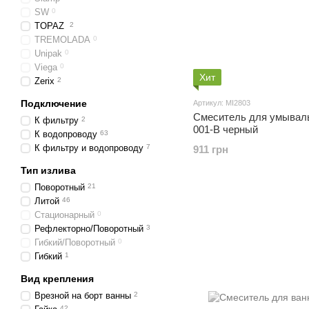
SW
0
TOPAZ
2
TREMOLADA
0
Unipak
0
Viega
0
Хит
Zerix
2
Подключение
Артикул: MI2803
Смеситель для умывал
К фильтру
2
001-B черный
К водопроводу
63
К фильтру и водопроводу
7
911 грн
Тип излива
Поворотный
21
Литой
46
Стационарный
0
Рефлекторно/Поворотный
3
Гибкий/Поворотный
0
Гибкий
1
Вид крепления
Врезной на борт ванны
2
42