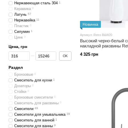
Нержавеющая сталь 304
1
Керамика
0
Латунь
57
Нержавейка
11
Новинка
Пластик
0
Силумин
1
Артикул: Retro B&W20
Цинк
0
Высокий черно-белый с
накладной раковины Re
Цена, грн
От Цена, грн
До Цена, грн
4 325 грн
OK
Раздел
Бронзовые
0
Смеситель для кухни
1
Дозаторы
0
Стойки
0
Бронзовые смесители
0
Смеситель для раковины
0
Смесители
49
Смесители для умывальника
39
Смеситель для ванной
1
Смесители для ванны
9