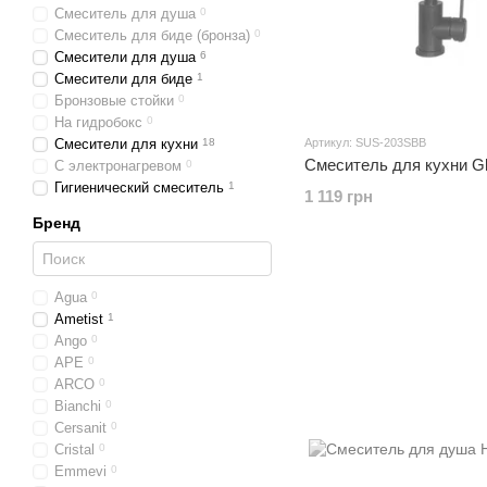
Смеситель для душа
0
Смеситель для биде (бронза)
0
Смесители для душа
6
Смесители для биде
1
Бронзовые стойки
0
На гидробокс
0
Смесители для кухни
18
Артикул: SUS-203SBB
Смеситель для кухни Gl
С электронагревом
0
Гигиенический смеситель
1
1 119 грн
Бренд
Agua
0
Ametist
1
Ango
0
APE
0
ARCO
0
Bianchi
0
Cersanit
0
Cristal
0
Emmevi
0