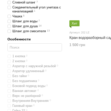
Сливной шланг
7
Соединительный угол унитаза с
канализацией
1
Чашка
5
Шланг для воды
7
Хит
Шланг для душа
14
Шланг для смесителя
13
Артикул: 202 LE
Кран водоразборный
Особенности
1 500 грн
1 кнопка
0
2 кнопки
0
Аэратор с наружной резьбой
0
Аэратор удлиненный
0
Без гайки
0
Без подшипника
0
Боковой подвод воды
0
Ванная автомат
0
Верх не разборной
0
Внутренняя-Внутренняя
0
Газовый кран
0
Гайка 32
0