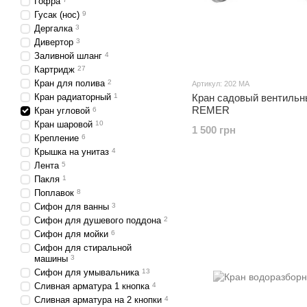
Гофра
Гусак (нос)
9
Дергалка
3
Дивертор
3
Заливной шланг
4
Картридж
27
Кран для полива
2
Артикул: 202 МА
Кран радиаторный
1
Кран садовый вентильн
REMER
Кран угловой
6
Кран шаровой
10
1 500 грн
Крепление
6
Крышка на унитаз
4
Лента
5
Пакля
1
Поплавок
8
Сифон для ванны
3
Сифон для душевого поддона
2
Сифон для мойки
6
Сифон для стиральной
машины
3
Сифон для умывальника
13
Сливная арматура 1 кнопка
4
Сливная арматура на 2 кнопки
4