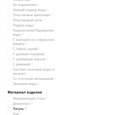
На подшипнике
0
Нижний подвод воды
0
Пластиковое крепление
0
Пластиковый шток
0
Подача воды
0
Подключение/Перекрытия
воды
0
С выходом на стиральную
машину
0
С гибкой трубой
0
С донным клапаном
0
С разборным верхом
0
С ревизией
0
Система экономия воды от
касания
0
Со спускным механизмом
0
Экономия воды
0
Материал изделия
Нержавеющая сталь
0
Дюропласт
0
Латунь
6
Лен
0