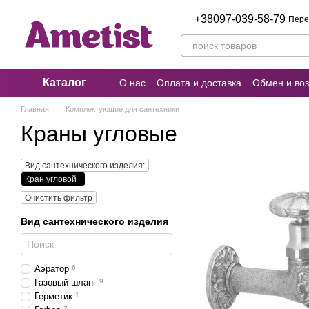
Перейти к основному контенту
+38097-039-58-79
Пере
Каталог
О нас
Оплата и доставка
Обмен и воз
Пользовательское соглашение
Отзыв
Главная
Комплектующие для сантехники
Краны угловые
Вид сантехнического изделия:
Кран угловой
Очистить фильтр
Вид сантехнического изделия
Аэратор
6
Газовый шланг
9
Герметик
1
7