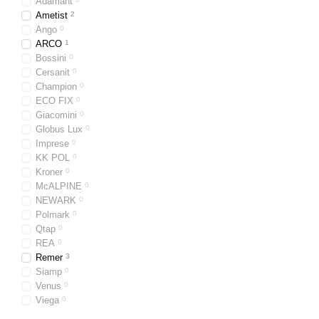
Adamant
Ametist
2
Ango
0
ARCO
1
Bossini
0
Cersanit
0
Champion
0
ECO FIX
0
Giacomini
0
Globus Lux
0
Imprese
0
KK POL
0
Kroner
0
McALPINE
0
NEWARK
0
Polmark
0
Qtap
0
REA
0
Remer
3
Siamp
0
Venus
0
Viega
0