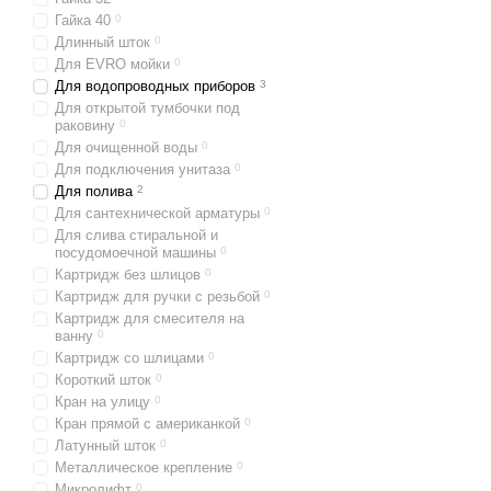
Гайка 40
0
Длинный шток
0
Для EVRO мойки
0
Для водопроводных приборов
3
Для открытой тумбочки под
раковину
0
Для очищенной воды
0
Для подключения унитаза
0
Для полива
2
Для сантехнической арматуры
0
Для слива стиральной и
посудомоечной машины
0
Картридж без шлицов
0
Картридж для ручки с резьбой
0
Картридж для смесителя на
ванну
0
Картридж со шлицами
0
Короткий шток
0
Кран на улицу
0
Кран прямой с американкой
0
Латунный шток
0
Металлическое крепление
0
Микролифт
0