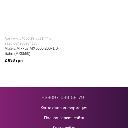
Артикул: b4060f83-aa21-44fc-
9a2d-624955e74183
Мийка Mixxus MX5050-200x1.0-
Satin (MX0580)
2 898 грн
+38097-039-58-79
Контактная информация
Полная версия сайта
Карта сайта