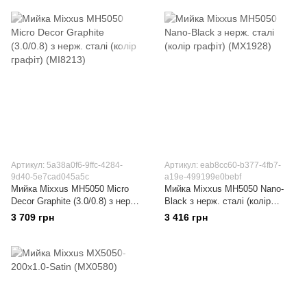
Артикул: 5a38a0f6-9ffc-4284-
Артикул: eab8cc60-b377-4fb7-
9d40-5e7cad045a5c
a19e-499199e0bebf
Мийка Mixxus MH5050 Micro
Мийка Mixxus MH5050 Nano-
Decor Graphite (3.0/0.8) з нерж.
Black з нерж. сталі (колір
сталі (колір графіт) (MI8213)
графіт) (MX1928)
3 709 грн
3 416 грн