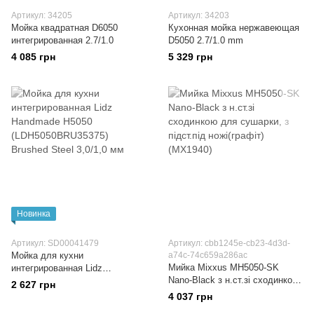
Артикул: 34205
Артикул: 34203
Мойка квадратная D6050
Кухонная мойка нержавеющая
интегрированная 2.7/1.0
D5050 2.7/1.0 mm
4 085 грн
5 329 грн
Новинка
Артикул: SD00041479
Артикул: cbb1245e-cb23-4d3d-
Мойка для кухни
a74c-74c659a286ac
Мийка Mixxus MH5050-SK
интегрированная Lidz
Nano-Black з н.ст.зі сходинкою
Handmade H5050
2 627 грн
для сушарки, з підст.під
(LDH5050BRU35375) Brushed
4 037 грн
ножі(графіт) (MX1940)
Steel 3,0/1,0 мм