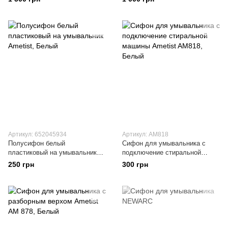
Артикул: 652045934
Артикул: AM818
Полусифон белый
Сифон для умывальника с
пластиковый на умывальник
подключение стиральной
Ametist
машины Ametist AM818
250 грн
300 грн