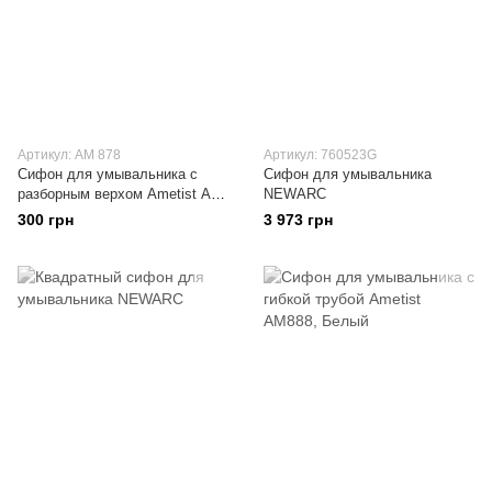
Артикул: АМ 878
Артикул: 760523G
Сифон для умывальника с
Сифон для умывальника
разборным верхом Ametist АМ
NEWARC
878
300 грн
3 973 грн