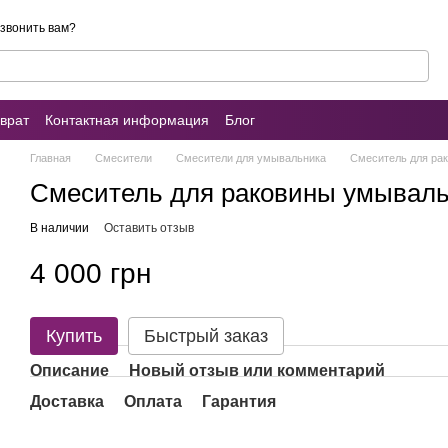
звонить вам?
врат
Контактная информация
Блог
ы о магазине
Умывальник (раковина)
Главная
Смесители
Смесители для умывальника
Смеситель для ра
Смеситель для раковины умываль
В наличии
Оставить отзыв
4 000 грн
Купить
Быстрый заказ
Описание
Новый отзыв или комментарий
Доставка
Оплата
Гарантия