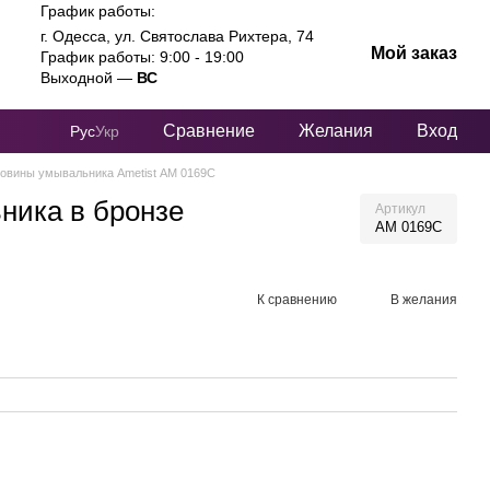
График работы:
г. Одесса, ул. Святослава Рихтера, 74
Мой заказ
График работы: 9:00 - 19:00
Выходной —
ВС
Сравнение
Желания
Вход
Рус
Укр
ковины умывальника Ametist АМ 0169С
ника в бронзе
Артикул
АМ 0169С
К сравнению
В желания