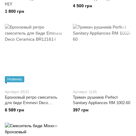
H1Y
4 500 грн
1 800 грн
Новинка
Артикул: 6533
Артикул: 1145
Бронзовый ретро смеситель
Тримач рушників Perfect
для биде Emmevi Deco
Sanitary Appliances RM 1002-60
Ceramica BR121614
6 589 грн
397 грн