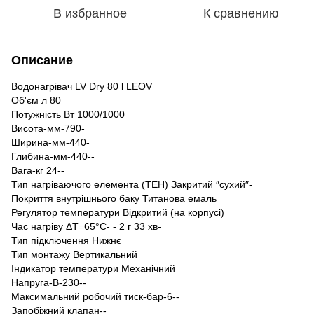
В избранное
К сравнению
Описание
Водонагрівач LV Dry 80 l LEOV
Об'єм л 80
Потужність Вт 1000/1000
Висота-мм-790-
Ширина-мм-440-
Глибина-мм-440--
Вага-кг 24--
Тип нагріваючого елемента (ТЕН) Закритий ″сухий″-
Покриття внутрішнього баку Титанова емаль
Регулятор температури Відкритий (на корпусі)
Час нагріву ΔТ=65°С- - 2 г 33 хв-
Тип підключення Нижнє
Тип монтажу Вертикальний
Індикатор температури Механічний
Напруга-В-230--
Максимальний робочий тиск-бар-6--
Запобіжний клапан--