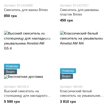
Артикул: 871424888
Артикул: 871427637
Смеситель для ванны Brinex
Смеситель для раковины
пластик Brinex
850 грн
450 грн
Новинка
Новинка
Видео
Видео
Артикул: AM G5.4
Артикул: AM M4
Высокий смеситель на
Классический белый
столешницу для накладного
смеситель на умывальник
умывальника Ametist AM G5.4
Ametist AM M4
5 590 грн
3 810 грн