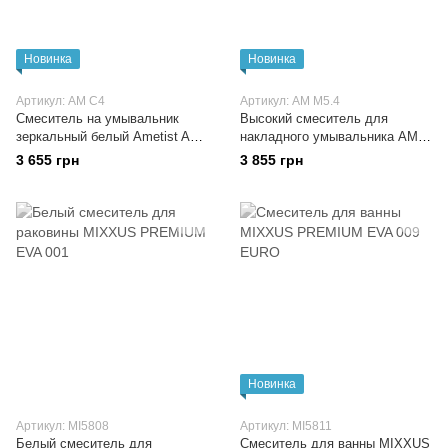
Новинка
Новинка
Артикул: AM C4
Артикул: AM M5.4
Смеситель на умывальник
Высокий смеситель для
зеркальный белый Ametist AM
накладного умывальника AM
C4
M5.4
3 655 грн
3 855 грн
Новинка
Артикул: MI5808
Артикул: MI5811
Белый смеситель для
Смеситель для ванны MIXXUS