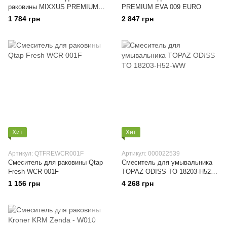
раковины MIXXUS PREMIUM
PREMIUM EVA 009 EURO
EVA 001
1 784 грн
2 847 грн
Хит
Хит
Артикул: QTFREWCR001F
Артикул: 000022539
Смеситель для раковины Qtap
Смеситель для умывальника
Fresh WCR 001F
TOPAZ ODISS TO 18203-H52-
WW
1 156 грн
4 268 грн