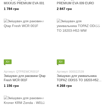
MIXXUS PREMIUM EVA 001
PREMIUM EVA 009 EURO
1 784 грн
2 847 грн
Хіт
Хіт
Артикул: QTFREWCR001F
Артикул: 000022539
Змішувач для раковини Qtap
Змішувач для умивальника
Fresh WCR 001F
TOPAZ ODISS TO 18203-H52-
WW
1 156 грн
4 268 грн