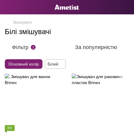
Змішувачі
Білі змішувачі
Фільтр
За популярністю
1
Основний колір
Бiлий
Хіт