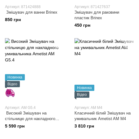
Артикул: 871424888
Артикул: 871427637
Змішувач для ванни Brinex
Змішувач для раковини
пластик Brinex
850 грн
450 грн
Новинка
Відео
Новинка
Відео
Артикул: AM G5.4
Артикул: AM M4
Високий Змішувач на
Класичний білий Змішувач на
стільницю для накладного
умивальник Ametist AM M4
умивальника Ametist AM G5.4
5 590 грн
3 810 грн