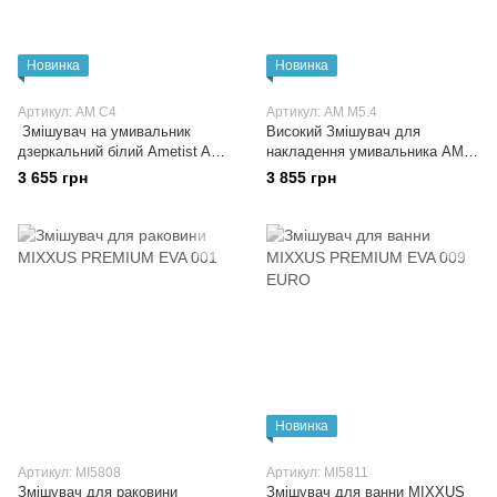
Новинка
Новинка
Артикул: AM C4
Артикул: AM M5.4
Змішувач на умивальник
Високий Змішувач для
дзеркальний білий Ametist AM
накладення умивальника AM
C4
M5.4
3 655 грн
3 855 грн
Новинка
Артикул: MI5808
Артикул: MI5811
Змішувач для раковини
Змішувач для ванни MIXXUS