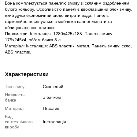
Вона комплектується панеллю змиву зі скляним оздобленням
білого кольору. Особливістю панелі є двоклавішний блок змиву,
який дуже економічний щодо витрати води. Панель
гармонійно поєднується з меблями ванної кімнати та
облицювальною плиткою.
Параметри: Інсталяція: 1280х425х185. Панель змиву:
175х245х4, об*ем бачка 8 л.
Матеріал: Інсталяція: ABS пластик, метал. Панель змиву: скло,
ABS пластик.
Характеристики
Тип зливу
Скошений
Наявність
З бачком
бачка
Матеріал
Пластик
Вид
сантехнічного
Iнсталляцiя
виробу