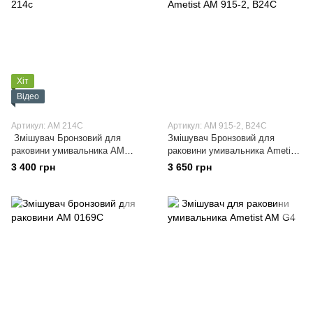
Хіт
Відео
Артикул: АМ 214С
Артикул: АМ 915-2, B24C
Змішувач Бронзовий для
Змішувач Бронзовий для
раковини умивальника АМ
раковини умивальника Ametist
214с
АМ 915-2, B24C
3 400 грн
3 650 грн