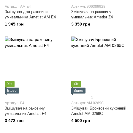
Артикул: AM E4
Артикул: 906389928
Змішувач для раковини
Змішувач на раковину
умивальника Ametist АМ E4
умивальник Ametist Z4
1 945 грн
3 350 грн
Хіт
Хіт
Відео
Відео
1
Артикул: F4
Артикул: АМ 0269C
Змішувач на раковину
Змішувач Бронзовий кухонний
умивальник Ametist F4
Amulet АМ 0269C
3 472 грн
4 500 грн