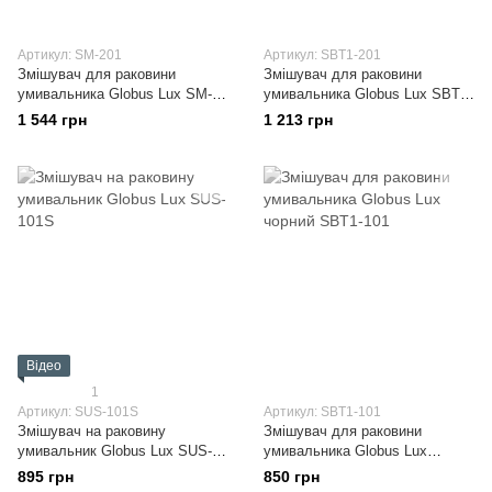
Артикул: SM-201
Артикул: SBT1-201
Змішувач для раковини
Змішувач для раковини
умивальника Globus Lux SM-
умивальника Globus Lux SBT1-
201
201
1 544 грн
1 213 грн
Відео
1
Артикул: SUS-101S
Артикул: SBT1-101
Змішувач на раковину
Змішувач для раковини
умивальник Globus Lux SUS-
умивальника Globus Lux
101S
чорний SBT1-101
895 грн
850 грн