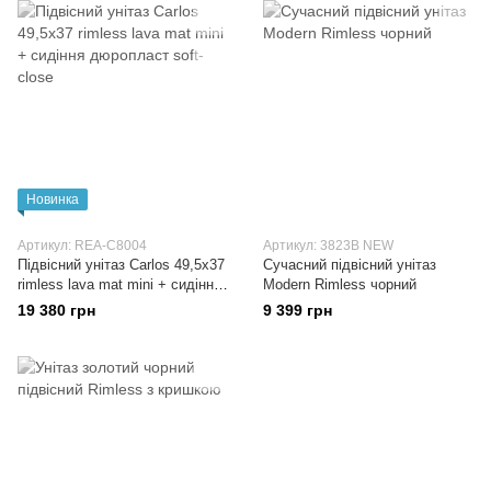
Новинка
Артикул: REA-C8004
Артикул: 3823B NEW
Підвісний унітаз Carlos 49,5x37
Сучасний підвісний унітаз
rimless lava mat mini + сидіння
Modern Rimless чорний
дюропласт soft-close
19 380 грн
9 399 грн