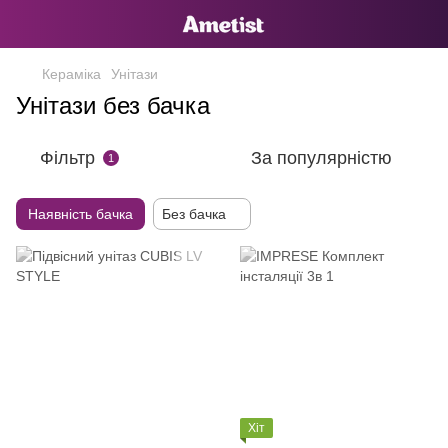
Кераміка
Унітази
Унітази без бачка
Фільтр
За популярністю
1
Наявність бачка
Без бачка
Хіт