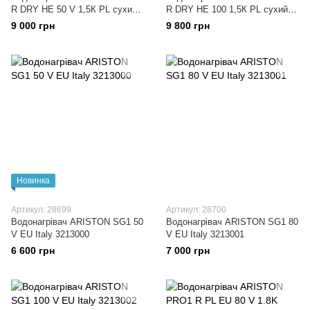
R DRY HE 50 V 1,5К PL сухий
R DRY HE 100 1,5К PL сухий
тен
тен
9 000 грн
9 800 грн
Новинка
Артикул: 28699
Артикул: 28700
Водонагрівач ARISTON SG1 50
Водонагрівач ARISTON SG1 80
V EU Italy 3213000
V EU Italy 3213001
6 600 грн
7 000 грн