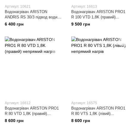
Артикул: 10621
Артикул: 16613
Водонагрівач ARISTON
Водонагрівач ARISTON PRO1
ANDRIS RS 30/3 підвод води
R 100 VTD 1,8K (правий)
знизу
непрямий нагрiв
6 400 грн
9 500 грн
Артикул: 16612
Артикул: 16575
Водонагрівач ARISTON PRO1
Водонагрівач ARISTON PRO1
R 80 VTD 1,8K (правий)
R 80 VTS 1,8K (лівий)
непрямий нагрiв
непрямий нагрiв
8 600 грн
8 600 грн