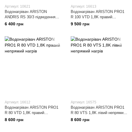
Артикул: 10621
Артикул: 16613
Водонагрівач ARISTON
Водонагрівач ARISTON PRO1
ANDRIS RS 30/3 підведення
R 100 VTD 1,8K правий
води знизу
непрямий нагрів
6 400 грн
9 500 грн
Артикул: 16612
Артикул: 16575
Водонагрівач ARISTON PRO1
Водонагрівач ARISTON PRO1
R 80 VTD 1,8K правий
R 80 VTS 1,8K лівий непрямий
непрямий нагрів
нагрів
8 600 грн
8 600 грн